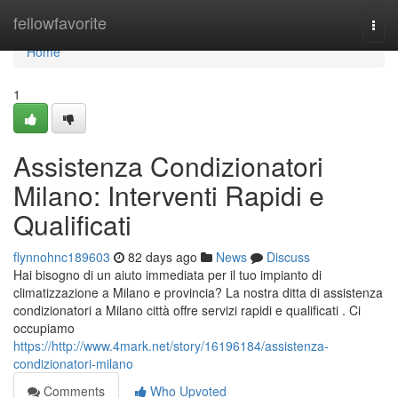
Home
fellowfavorite
Togg
navi
Home
1
Assistenza Condizionatori
Milano: Interventi Rapidi e
Qualificati
flynnohnc189603
82 days ago
News
Discuss
Hai bisogno di un aiuto immediata per il tuo impianto di
climatizzazione a Milano e provincia? La nostra ditta di assistenza
condizionatori a Milano città offre servizi rapidi e qualificati . Ci
occupiamo
https://http://www.4mark.net/story/16196184/assistenza-
condizionatori-milano
Comments
Who Upvoted