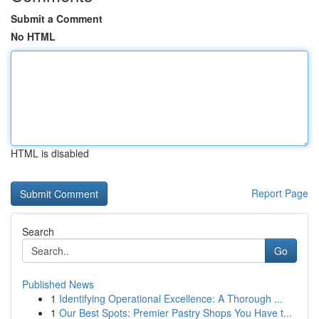
Submit a Comment
No HTML
HTML is disabled
Report Page
Search
Go
Published News
1
Identifying Operational Excellence: A Thorough ...
1
Our Best Spots: Premier Pastry Shops You Have t...