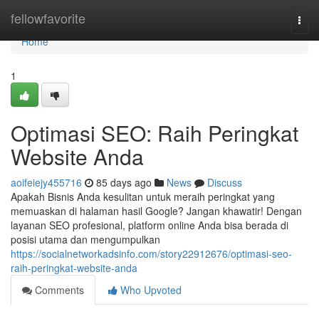
Home
fellowfavorite
Togg
navi
Home
1
Optimasi SEO: Raih Peringkat
Website Anda
aoifeiejy455716
85 days ago
News
Discuss
Apakah Bisnis Anda kesulitan untuk meraih peringkat yang
memuaskan di halaman hasil Google? Jangan khawatir! Dengan
layanan SEO profesional, platform online Anda bisa berada di
posisi utama dan mengumpulkan
https://socialnetworkadsinfo.com/story22912676/optimasi-seo-
raih-peringkat-website-anda
Comments
Who Upvoted