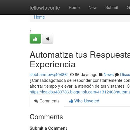
Home
fellowfavorite
Home
New
Submit
G
Home
1
Automatiza tus Respuesta
Experiencia
siobhanmpwq404861
86 days ago
News
Disc
¿Cansadoagotadoa de responder constantemente consult
ahorrar tiempo y elevar la atención de tus visitantes.
https://leaicbu489786.blogunok.com/41312408/automat
Comments
Who Upvoted
Comments
Submit a Comment