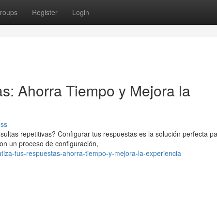
roups
Register
Login
s: Ahorra Tiempo y Mejora la
uss
as repetitivas? Configurar tus respuestas es la solución perfecta p
 Con un proceso de configuración,
iza-tus-respuestas-ahorra-tiempo-y-mejora-la-experiencia