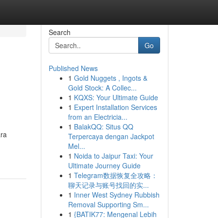
Search
Go
Published News
1
Gold Nuggets , Ingots &
Gold Stock: A Collec...
1
KQXS: Your Ultimate Guide
1
Expert Installation Services
from an Electricia...
1
BalakQQ: Situs QQ
ara
Terpercaya dengan Jackpot
Mel...
1
Noida to Jaipur Taxi: Your
Ultimate Journey Guide
1
Telegram数据恢复全攻略：
聊天记录与账号找回的实...
1
Inner West Sydney Rubbish
Removal Supporting Sm...
1
{BATIK77: Mengenal Lebih