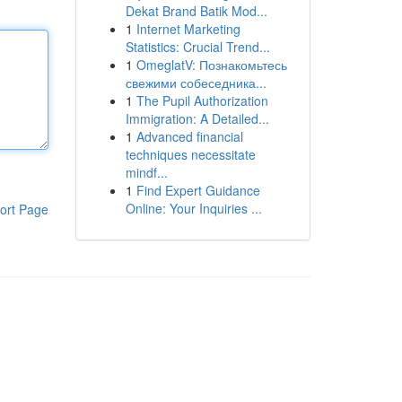
Dekat Brand Batik Mod...
1
Internet Marketing
Statistics: Crucial Trend...
1
OmeglatV: Познакомьтесь
свежими собеседника...
1
The Pupil Authorization
Immigration: A Detailed...
1
Advanced financial
techniques necessitate
mindf...
1
Find Expert Guidance
Online: Your Inquiries ...
ort Page