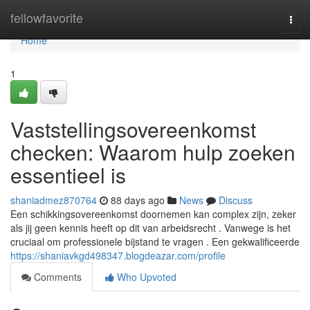
Home
fellowfavorite
Togg
navi
Home
1
Vaststellingsovereenkomst
checken: Waarom hulp zoeken
essentieel is
shaniadmez870764
88 days ago
News
Discuss
Een schikkingsovereenkomst doornemen kan complex zijn, zeker
als jij geen kennis heeft op dit van arbeidsrecht . Vanwege is het
cruciaal om professionele bijstand te vragen . Een gekwalificeerde
https://shaniavkgd498347.blogdeazar.com/profile
Comments
Who Upvoted