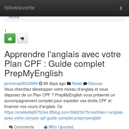
Home
fellowfavorite
Togg
navi
Home
1
Apprendre l'anglais avec votre
Plan CPF : Guide complet
PrepMyEnglish
janicevqdd002889
89 days ago
News
Discuss
Vous cherchez développer votre niveau d'anglais et vous
disposez de un Plan CPF ? PrepMyEnglish vous présente un
accompagnement complet pour exploiter vos droits CPF et
financer vos cours d'anglais. Ce
https://ezekielilql075244.ltfblog.com/39623675/maîtriser-l-anglais-
avec-votre-compte-cpf-guide-complet-prepmyenglish
Comments
Who Upvoted