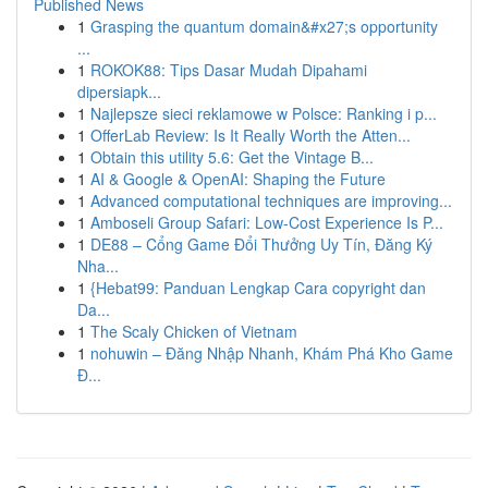
Published News
1
Grasping the quantum domain&#x27;s opportunity
...
1
ROKOK88: Tips Dasar Mudah Dipahami
dipersiapk...
1
Najlepsze sieci reklamowe w Polsce: Ranking i p...
1
OfferLab Review: Is It Really Worth the Atten...
1
Obtain this utility 5.6: Get the Vintage B...
1
AI & Google & OpenAI: Shaping the Future
1
Advanced computational techniques are improving...
1
Amboseli Group Safari: Low-Cost Experience Is P...
1
DE88 – Cổng Game Đổi Thưởng Uy Tín, Đăng Ký
Nha...
1
{Hebat99: Panduan Lengkap Cara copyright dan
Da...
1
The Scaly Chicken of Vietnam
1
nohuwin – Đăng Nhập Nhanh, Khám Phá Kho Game
Đ...