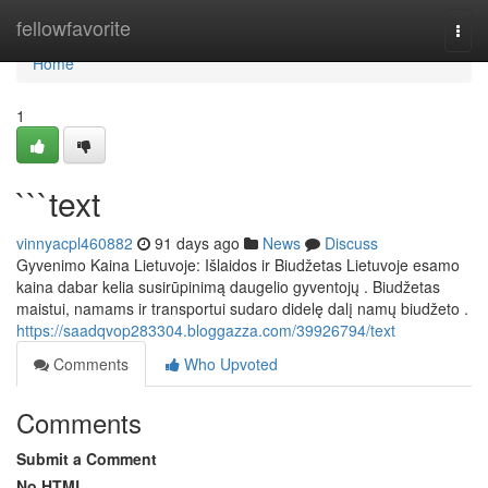
Home
fellowfavorite
Togg
navi
Home
1
```text
vinnyacpl460882
91 days ago
News
Discuss
Gyvenimo Kaina Lietuvoje: Išlaidos ir Biudžetas Lietuvoje esamo
kaina dabar kelia susirūpinimą daugelio gyventojų . Biudžetas
maistui, namams ir transportui sudaro didelę dalį namų biudžeto .
https://saadqvop283304.bloggazza.com/39926794/text
Comments
Who Upvoted
Comments
Submit a Comment
No HTML