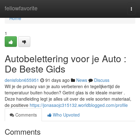
Home
fellowfavorite
Togg
navi
Home
1
Autobelettering voor je Auto :
De Beste Gids
denisfobn655951
91 days ago
News
Discuss
Wil je de privacy van je auto verbeteren én tegelijkertijd de
temperatuur buiten houden? Getint glas is de ideale manier .
Deze handleiding legt je alles uit over de vele soorten materiaal,
de positieve
https://jonasaojc315132.worldblogged.com/profile
Comments
Who Upvoted
Comments