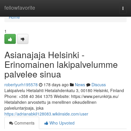
Home
fellowfavorite
Togg
navi
Home
1
Asianajaja Helsinki -
Erinomainen lakipalvelumme
palvelee sinua
robertyurh195578
178 days ago
News
Discuss
Lakipalvelu Hietalahti Hietalahdenkatu 3, 00180 Helsinki, Finland
Phone: +358 40 364 1375 Website: https://www.perunkirja.eu/
Hietalahden arvostettu ja merellinen oikeudellinen
palveluntarjoaja, joka
https://adrianabkil128083.wikiinside.com/user
Comments
Who Upvoted