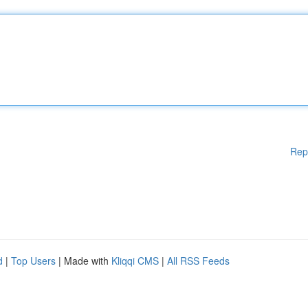
Rep
d
|
Top Users
| Made with
Kliqqi CMS
|
All RSS Feeds