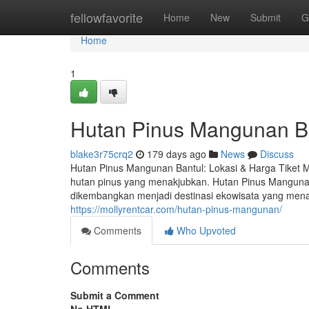
Home
fellowfavorite
Home
New
Submit
G
Home
1
Hutan Pinus Mangunan Ba
blake3r75crq2
179 days ago
News
Discuss
Hutan Pinus Mangunan Bantul: Lokasi & Harga Tiket M
hutan pinus yang menakjubkan. Hutan Pinus Mangunan
dikembangkan menjadi destinasi ekowisata yang menar
https://mollyrentcar.com/hutan-pinus-mangunan/
Comments
Who Upvoted
Comments
Submit a Comment