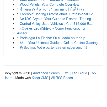
1
Wood Pellets: Your Complete Overview
1
ขั้นตอน ติดตั้งตาข่ายกันนก อย่างไรให้ได้ผล?
1
Freehold Roofing Professionals: Professional Ce...
1
No KYC Crypto: Your Guide to Discreet Trading
1
Central Valley Used Vehicles : Your $15,000 B...
1
¿Qué es LegalShield y Cómo Funciona: Tu
Asesorí...
1
Podología La Flecha: Su cuidado en todo p...
1
88m: Your Ultimate Guide to Online Casino Gaming
1
PySec.ma: Votre partenaire en cybersécurité
Copyright © 2026 |
Advanced Search
|
Live
|
Tag Cloud
|
Top
Users
| Made with
Kliqqi CMS
|
All RSS Feeds