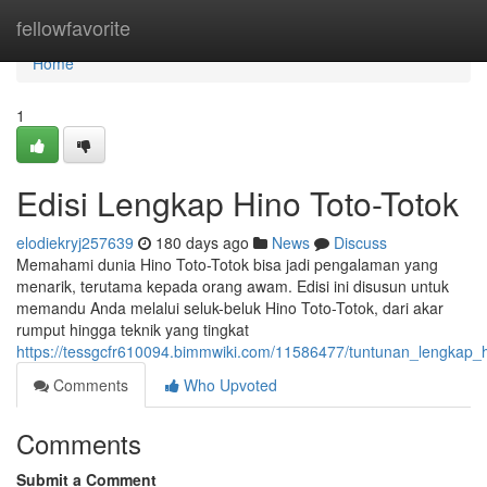
Home
fellowfavorite
Home
1
Edisi Lengkap Hino Toto-Totok
elodiekryj257639
180 days ago
News
Discuss
Memahami dunia Hino Toto-Totok bisa jadi pengalaman yang
menarik, terutama kepada orang awam. Edisi ini disusun untuk
memandu Anda melalui seluk-beluk Hino Toto-Totok, dari akar
rumput hingga teknik yang tingkat
https://tessgcfr610094.bimmwiki.com/11586477/tuntunan_lengkap_h
Comments
Who Upvoted
Comments
Submit a Comment