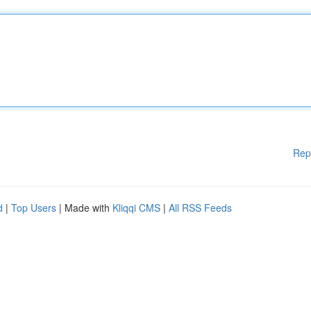
Rep
d
|
Top Users
| Made with
Kliqqi CMS
|
All RSS Feeds