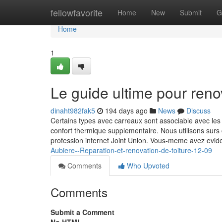
Home
fellowfavorite
Home
New
Submit
G
Home
1
Le guide ultime pour reno
dinaht982fak5
194 days ago
News
Discuss
Certains types avec carreaux sont associable avec le
confort thermique supplementaire. Nous utilisons sur
profession internet Joint Union. Vous-meme avez evi
Aubiere--Reparation-et-renovation-de-toiture-12-09
Comments
Who Upvoted
Comments
Submit a Comment