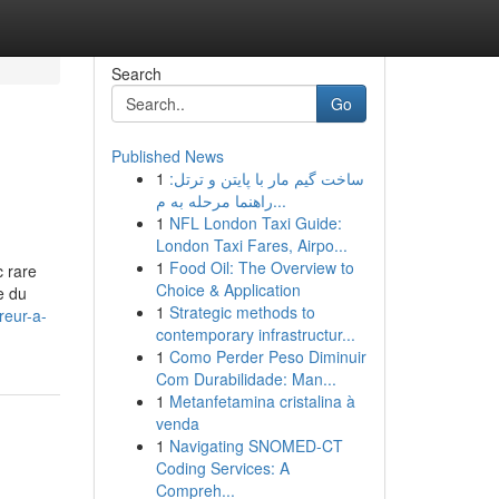
Search
Go
Published News
1
ساخت گیم مار با پایتن و ترتل:
راهنما مرحله به م...
1
NFL London Taxi Guide:
London Taxi Fares, Airpo...
1
Food Oil: The Overview to
 rare
Choice & Application
e du
1
Strategic methods to
reur-a-
contemporary infrastructur...
1
Como Perder Peso Diminuir
Com Durabilidade: Man...
1
Metanfetamina cristalina à
venda
1
Navigating SNOMED-CT
Coding Services: A
Compreh...