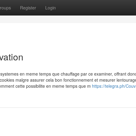
roups
Register
Login
vation
s systemes en meme temps que chauffage par ce examiner, offrant donc
s cookies malgre assurer cela bon fonctionnement et mesurer lentourag
demment cette possibilite en meme temps que m
https://telegra.ph/Couv