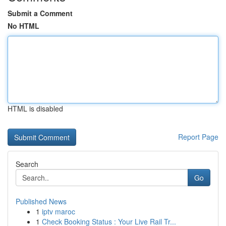
Submit a Comment
No HTML
HTML is disabled
Report Page
Search
Go
Published News
1
iptv maroc
1
Check Booking Status : Your Live Rail Tr...