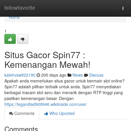
Home
fellowfavorite
Togg
navi
Home
1
Situs Gacor Spin77 :
Kemenangan Mewah!
kalehvsw822190
200 days ago
News
Discuss
Apakah anda memerlukan situs gacor untuk bermain slot online?
Spin77 adalah pilihan terbaik untuk anda. Spin77 menyediakan
berbagai macam slot seru dan menarik dengan RTP tinggi yang
pastikan kemenangan besar. Dengan
https://tegandiad909946.wikiinside.com/user
Comments
Who Upvoted
Comments