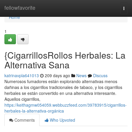
Home
fellowfavorite
Togg
navi
Home
1
{CigarrillosRollos Herbales: La
Alternativa Sana
katrinavpla641013
209 days ago
News
Discuss
Numerosos fumadores están explorando alternativas menos
dañinas a los cigarrillos tradicionales de tabaco, y los cigarrillos
herbales se están convertido en una alternativa interesante.
Aquellos cigarrillos,
https://keithagmw054059.webbuzzfeed.com/39783915/cigarrillos-
herbales-la-alternativa-orgánica
Comments
Who Upvoted