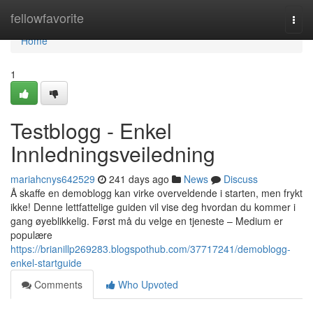
Home
fellowfavorite
Togg
navi
Home
1
Testblogg - Enkel
Innledningsveiledning
mariahcnys642529
241 days ago
News
Discuss
Å skaffe en demoblogg kan virke overveldende i starten, men frykt
ikke! Denne lettfattelige guiden vil vise deg hvordan du kommer i
gang øyeblikkelig. Først må du velge en tjeneste – Medium er
populære
https://brianillp269283.blogspothub.com/37717241/demoblogg-
enkel-startguide
Comments
Who Upvoted