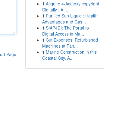
1
Acquire 4-Acetoxy copyright
Digitally : A ...
1
Purified Sun Liquid : Health
Advantages and Gas...
1
SIAP4DI: The Portal to
Digital Access in Ma...
1
Cut Expenses: Refurbished
Machines at Fan...
1
Marine Construction in this
ort Page
Coastal City, A...