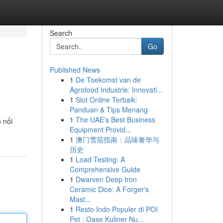
Search
Go
Published News
1
De Toekomst van de
Agrofood Industrie: Innovati...
1
Slot Online Terbaik:
Panduan & Tips Menang
1
The UAE’s Best Business
 nổi
Equipment Provid...
1
澳门雪茄指南：品味奢华与
历史
1
Load Testing: A
Comprehensive Guide
1
Dwarven Deep Iron
Ceramic Dice: A Forger's
Mast...
1
Resto Indo Populer di POI
Pet : Oase Kuliner Nu...