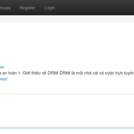
roups
Register
Login
ss
 an toàn 1. Giới thiệu về DR88 DR88 là một nhà cái cá cược trực tuyến
best/