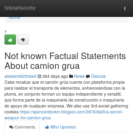
Home
fellowfavorite
Togg
navi
Home
1
Not known Factual Statements
About camion grua
aleisters825xbe0
264 days ago
News
Discuss
Cabe recalcar que el camión grúa cuenta con plataforma propia
para realizar el transporte de elementos, enhanceándose con la
pluma, en conjunto forman un equipo independiente y versátil,
que forma parte de la maquinaria de construcción o maquinaria
de apoyo de cualquier empresa. We also use 3rd-social gathering
cookies
https://spencerdevkm.blogpixi.com/38763665/a-secret-
weapon-for-camion-grua
Comments
Who Upvoted