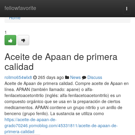
Home
fellowfavorite
Togg
navi
Home
1
Aceite de Apaan de primera
calidad
rolimo654wlx8
265 days ago
News
Discuss
Aceite de Apaan de primera calidad. Compre aceite de Apaan en
línea. APAAN (también llamado: apane) o alfa-
fenilacetoacetonitrilo (inglés: alfa-fenilacetoacetonitrilo) es un
compuesto orgánico que se usa en la preparación de ciertos
medicamentos. APAAN contiene un grupo nitrilo y un anillo de
benceno (grupo fenilo). La sustancia se utiliza como
https://aceite-de-apaan-de-
grado70246.yomoblog.com/45331811/aceite-de-apaan-de-
primera-calidad