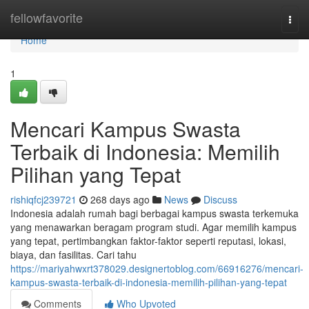
Home
fellowfavorite
Togg
navi
Home
1
Mencari Kampus Swasta
Terbaik di Indonesia: Memilih
Pilihan yang Tepat
rishiqfcj239721
268 days ago
News
Discuss
Indonesia adalah rumah bagi berbagai kampus swasta terkemuka
yang menawarkan beragam program studi. Agar memilih kampus
yang tepat, pertimbangkan faktor-faktor seperti reputasi, lokasi,
biaya, dan fasilitas. Cari tahu
https://mariyahwxrt378029.designertoblog.com/66916276/mencari-
kampus-swasta-terbaik-di-indonesia-memilih-pilihan-yang-tepat
Comments
Who Upvoted