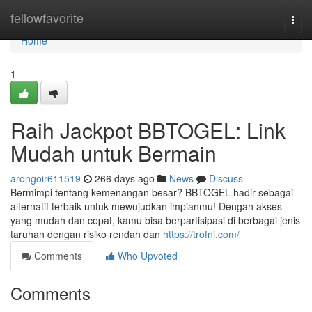
Home
fellowfavorite
Togg
navi
Home
1
Raih Jackpot BBTOGEL: Link
Mudah untuk Bermain
arongoir611519
266 days ago
News
Discuss
Bermimpi tentang kemenangan besar? BBTOGEL hadir sebagai
alternatif terbaik untuk mewujudkan impianmu! Dengan akses
yang mudah dan cepat, kamu bisa berpartisipasi di berbagai jenis
taruhan dengan risiko rendah dan
https://trofni.com/
Comments
Who Upvoted
Comments