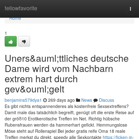
Home
fellowfavorite
Togg
navi
Home
1
Uners&auml;ttliches deutsche
Dame wird vom Nachbarn
extrem hart durch
gev&ouml;gelt
benjamins579dya1
269 days ago
News
Discuss
Es gibt nichts entspannenderes als kostenfreie Sexsextreffens?
Damit male das tatsächlich begreift, genügt oft die erste Reise auf
der größ10 Erotikerotische Treffen im Net. Richtig hübsche
Rubensfrauen werden da hammerhart gefickt. Hemmungslose
Möse steht auf Rollenspiel Bei jeder gratis reife Oma 18 reale
Treffen merkst du direkt, speedy alle Sexkontakte
https://ficken-in-