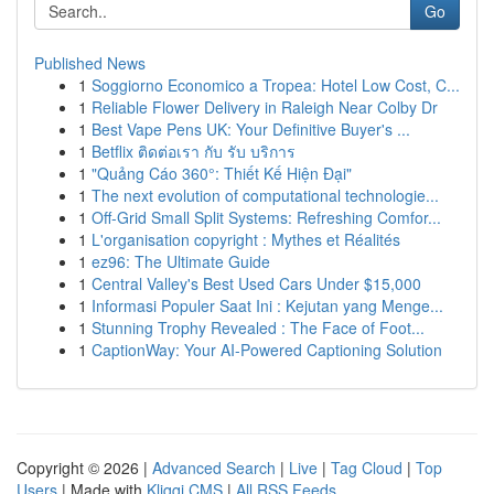
Go
Published News
1
Soggiorno Economico a Tropea: Hotel Low Cost, C...
1
Reliable Flower Delivery in Raleigh Near Colby Dr
1
Best Vape Pens UK: Your Definitive Buyer's ...
1
Betflix ติดต่อเรา กับ รับ บริการ
1
"Quảng Cáo 360°: Thiết Kế Hiện Đại"
1
The next evolution of computational technologie...
1
Off-Grid Small Split Systems: Refreshing Comfor...
1
L'organisation copyright : Mythes et Réalités
1
ez96: The Ultimate Guide
1
Central Valley's Best Used Cars Under $15,000
1
Informasi Populer Saat Ini : Kejutan yang Menge...
1
Stunning Trophy Revealed : The Face of Foot...
1
CaptionWay: Your AI-Powered Captioning Solution
Copyright © 2026 |
Advanced Search
|
Live
|
Tag Cloud
|
Top
Users
| Made with
Kliqqi CMS
|
All RSS Feeds