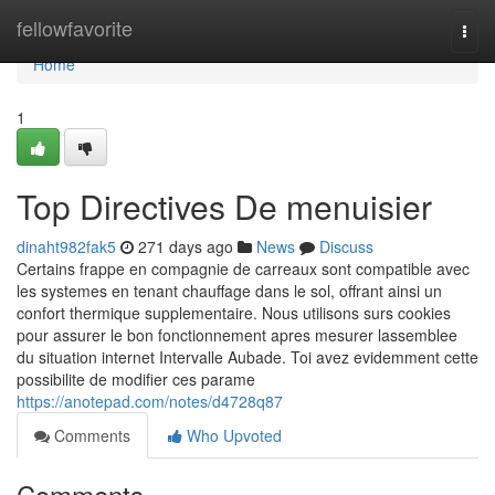
Home
fellowfavorite
Togg
navi
Home
1
Top Directives De menuisier
dinaht982fak5
271 days ago
News
Discuss
Certains frappe en compagnie de carreaux sont compatible avec
les systemes en tenant chauffage dans le sol, offrant ainsi un
confort thermique supplementaire. Nous utilisons surs cookies
pour assurer le bon fonctionnement apres mesurer lassemblee
du situation internet Intervalle Aubade. Toi avez evidemment cette
possibilite de modifier ces parame
https://anotepad.com/notes/d4728q87
Comments
Who Upvoted
Comments