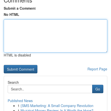
Submit a Comment
No HTML
HTML is disabled
Report Page
Search
Go
Published News
1
{SMS Marketing: A Small Company Revolution
1
Muzzical Money Review: Is It Worth the Hype?