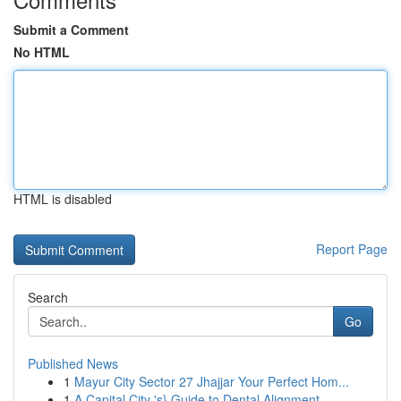
Submit a Comment
No HTML
HTML is disabled
Report Page
Search
Go
Published News
1
Mayur City Sector 27 Jhajjar Your Perfect Hom...
1
A Capital City 's} Guide to Dental Alignment