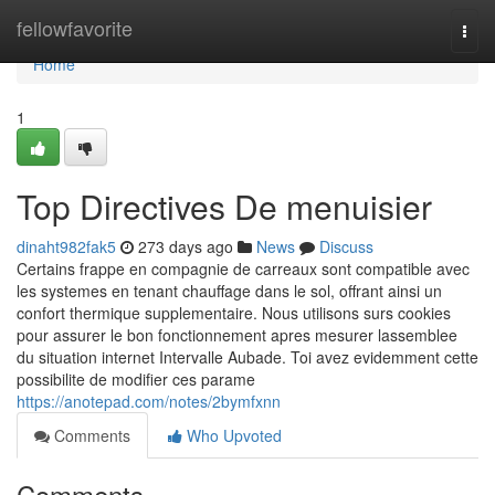
Home
fellowfavorite
Togg
navi
Home
1
Top Directives De menuisier
dinaht982fak5
273 days ago
News
Discuss
Certains frappe en compagnie de carreaux sont compatible avec
les systemes en tenant chauffage dans le sol, offrant ainsi un
confort thermique supplementaire. Nous utilisons surs cookies
pour assurer le bon fonctionnement apres mesurer lassemblee
du situation internet Intervalle Aubade. Toi avez evidemment cette
possibilite de modifier ces parame
https://anotepad.com/notes/2bymfxnn
Comments
Who Upvoted
Comments