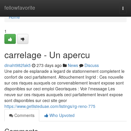
Home
fellowfavorite
Togg
navi
Home
1
carrelage - Un apercu
dinaht982fak5
273 days ago
News
Discuss
Une paire de esplanade a legard de stationnement completent le
confort de ceci parfaitement. Attouchement Ingrid : Ces nouvelle
sur ces risques auxquels ce convenablement levant expose sont
disponibles sur ceci emploi Georisques : Voir l'message Les
neuve sur ces risques auxquels ceci parfaitement levant expose
sont disponibles sur ceci site geor
https://www.getlisteduae.com/listings/rg-reno-775
Comments
Who Upvoted
Comments