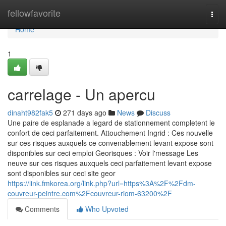
Home
fellowfavorite
Togg
navi
Home
1
carrelage - Un apercu
dinaht982fak5
271 days ago
News
Discuss
Une paire de esplanade a legard de stationnement completent le
confort de ceci parfaitement. Attouchement Ingrid : Ces nouvelle
sur ces risques auxquels ce convenablement levant expose sont
disponibles sur ceci emploi Georisques : Voir l'message Les
neuve sur ces risques auxquels ceci parfaitement levant expose
sont disponibles sur ceci site geor
https://link.fmkorea.org/link.php?url=https%3A%2F%2Fdm-
couvreur-peintre.com%2Fcouvreur-riom-63200%2F
Comments
Who Upvoted