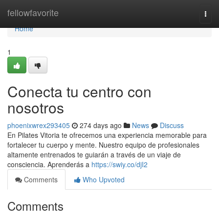
Home
fellowfavorite
Togg
navi
Home
1
Conecta tu centro con
nosotros
phoenixwrex293405
274 days ago
News
Discuss
En Pilates Vitoria te ofrecemos una experiencia memorable para
fortalecer tu cuerpo y mente. Nuestro equipo de profesionales
altamente entrenados te guiarán a través de un viaje de
consciencia. Aprenderás a
https://swiy.co/djI2
Comments
Who Upvoted
Comments