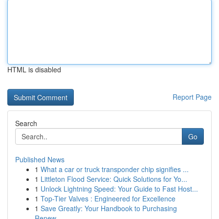
HTML is disabled
Report Page
Search
Go
Published News
1
What a car or truck transponder chip signifies ...
1
Littleton Flood Service: Quick Solutions for Yo...
1
Unlock Lightning Speed: Your Guide to Fast Host...
1
Top-Tier Valves : Engineered for Excellence
1
Save Greatly: Your Handbook to Purchasing
Renew...