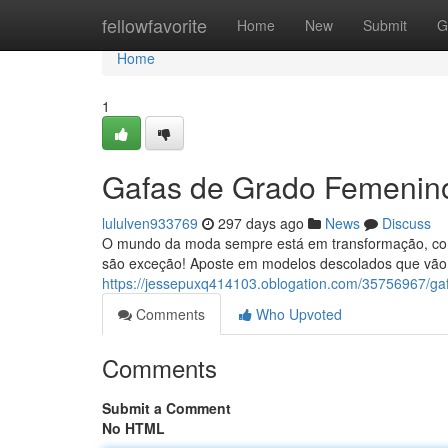
Home
fellowfavorite
Home
New
Submit
G
Home
1
Gafas de Grado Femenino:
lululven933769
297 days ago
News
Discuss
O mundo da moda sempre está em transformação, com
são exceção! Aposte em modelos descolados que vão 
https://jessepuxq414103.oblogation.com/35756967/gaf
Comments
Who Upvoted
Comments
Submit a Comment
No HTML