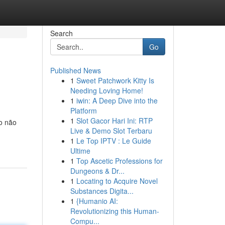
Search
Go
Published News
1
Sweet Patchwork Kitty Is
Needing Loving Home!
1
iwin: A Deep Dive into the
Platform
1
Slot Gacor Hari Ini: RTP
o não
Live & Demo Slot Terbaru
1
Le Top IPTV : Le Guide
Ultime
1
Top Ascetic Professions for
Dungeons & Dr...
1
Locating to Acquire Novel
Substances Digita...
1
{Humanio AI:
Revolutionizing this Human-
Compu...