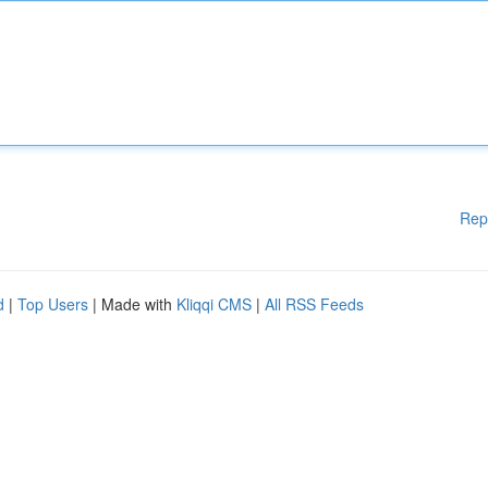
Rep
d
|
Top Users
| Made with
Kliqqi CMS
|
All RSS Feeds