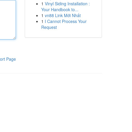
1
Vinyl Siding Installation :
Your Handbook to...
1
vn88 Link Mới Nhất
1
I Cannot Process Your
Request
ort Page