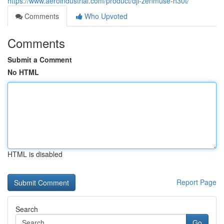
https://www.aeroindustrial.com/product/dji-zenmuse-h30t/
Comments
Who Upvoted
Comments
Submit a Comment
No HTML
HTML is disabled
Report Page
Search
Go