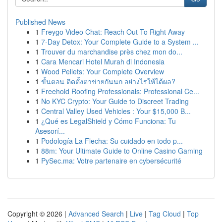
Published News
1
Freygo Video Chat: Reach Out To Right Away
1
7-Day Detox: Your Complete Guide to a System ...
1
Trouver du marchandise près chez mon do...
1
Cara Mencari Hotel Murah di Indonesia
1
Wood Pellets: Your Complete Overview
1
ขั้นตอน ติดตั้งตาข่ายกันนก อย่างไรให้ได้ผล?
1
Freehold Roofing Professionals: Professional Ce...
1
No KYC Crypto: Your Guide to Discreet Trading
1
Central Valley Used Vehicles : Your $15,000 B...
1
¿Qué es LegalShield y Cómo Funciona: Tu
Asesorí...
1
Podología La Flecha: Su cuidado en todo p...
1
88m: Your Ultimate Guide to Online Casino Gaming
1
PySec.ma: Votre partenaire en cybersécurité
Copyright © 2026 |
Advanced Search
|
Live
|
Tag Cloud
|
Top