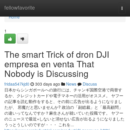
Home
fellowfavorite
Togg
navi
Home
1
The smart Trick of dron DJI
empresa en venta That
Nobody is Discussing
fridaa547kjd0
303 days ago
News
Discuss
日本からシンガポールへの旅行には、チャンギ国際空港で両替す
るか、クレジットカードや電子マネーの活用がオススメ。 ヤフー
の記事を読む動作をすると、その前に広告が出るようになりまし
たが、 邪魔だと思いませんか? 政治の「副総裁」と「最高顧問」
の違いってなんですか？麻生さんが就いていた役職です。 ヤフー
のニュースで最近×しないと消せない広告が出るようになりました
うっとうしいのですが・・・ これを...