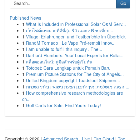
Go
Published News
1
What Is Included in Professional Solar O&M Serv...
1
เว็บไซต์แทงมวยที่ดีที่สุด รีวิวและเปรียบเทียบ...
1
Vifugo: Erfahrungen und Testberichte im Überblick
1
RandM Tornado : Le Vape Pré-rempli Innov...
1
I am unable to fulfill this inquiry . The...
1
Dartford Plumbers: Your Local Experts for Relia...
1
สล็อตออนไลน์: คู่มือสำหรับผู้เริ่มต้น
1
Totobet: Cara Lengkap untuk Pemain Baru
1
Premium Picture Stations for The City of Angels...
1
United Kingdom copyright Toadstool Shipmen...
1
הצעה מושלמת: איך לתכנן הצעת נישואין בלתי נשכחת ...
1
How comprehensive research methodologies are
ch...
1
Golf Carts for Sale: Find Yours Today!
Copyright © 2026 |
Advanced Search
|
Live
|
Tag Cloud
|
Top