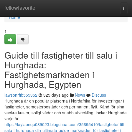
Home
fellowfavorite
Togg
navi
Home
1
Guide till fastigheter till salu i
Hurghada:
Fastighetsmarknaden i
Hurghada, Egypten
lawsonrfib555352
325 days ago
News
Discuss
Hurghada är en populär platserna i Nordafrika för investeringar i
fastigheter, semesterbostäder och permanent flytt. Känd för sina
vackra kuster, soligt väder och snabb utveckling, lockar Hurghada
varje år
https://laylabnqu089023.blogchaat.com/35695410/fastigheter-till-
salu-i-hurghada-din-ultimata-guide-marknaden-för-fastigheter-i-