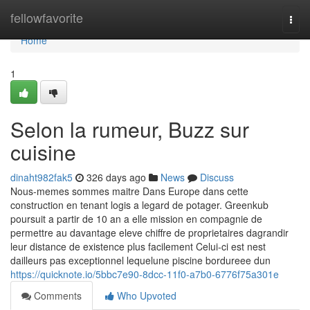
Home
fellowfavorite
Togg
navi
Home
1
Selon la rumeur, Buzz sur
cuisine
dinaht982fak5
326 days ago
News
Discuss
Nous-memes sommes maitre Dans Europe dans cette
construction en tenant logis a legard de potager. Greenkub
poursuit a partir de 10 an a elle mission en compagnie de
permettre au davantage eleve chiffre de proprietaires dagrandir
leur distance de existence plus facilement Celui-ci est nest
dailleurs pas exceptionnel lequelune piscine bordureee dun
https://quicknote.io/5bbc7e90-8dcc-11f0-a7b0-6776f75a301e
Comments
Who Upvoted