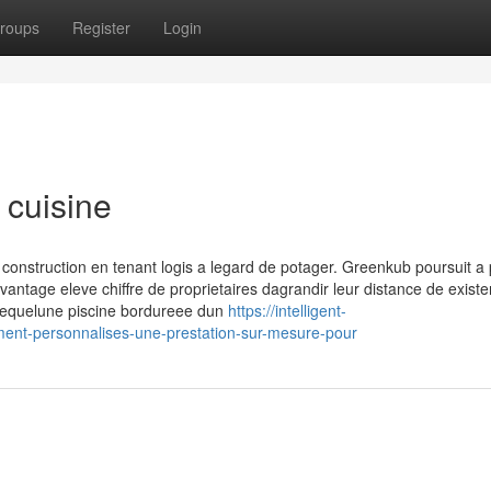
roups
Register
Login
 cuisine
truction en tenant logis a legard de potager. Greenkub poursuit a p
ntage eleve chiffre de proprietaires dagrandir leur distance de existe
l lequelune piscine bordureee dun
https://intelligent-
ment-personnalises-une-prestation-sur-mesure-pour