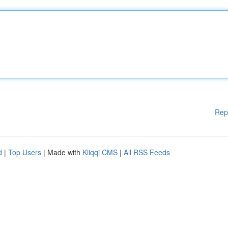
Rep
d
|
Top Users
| Made with
Kliqqi CMS
|
All RSS Feeds