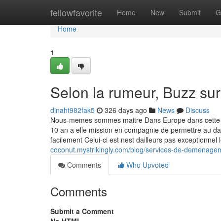
Home
fellowfavorite
Home
New
Submit
G
Home
1
Selon la rumeur, Buzz sur
dinaht982fak5
326 days ago
News
Discuss
Nous-memes sommes maitre Dans Europe dans cette cons
10 an a elle mission en compagnie de permettre au dava
facilement Celui-ci est nest dailleurs pas exceptionne
coconut.mystrikingly.com/blog/services-de-demenage
Comments
Who Upvoted
Comments
Submit a Comment