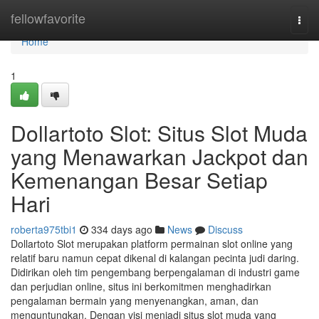
Home
fellowfavorite
Togg
navi
Home
1
Dollartoto Slot: Situs Slot Muda
yang Menawarkan Jackpot dan
Kemenangan Besar Setiap
Hari
roberta975tbi1
334 days ago
News
Discuss
Dollartoto Slot merupakan platform permainan slot online yang
relatif baru namun cepat dikenal di kalangan pecinta judi daring.
Didirikan oleh tim pengembang berpengalaman di industri game
dan perjudian online, situs ini berkomitmen menghadirkan
pengalaman bermain yang menyenangkan, aman, dan
menguntungkan. Dengan visi menjadi situs slot muda yang