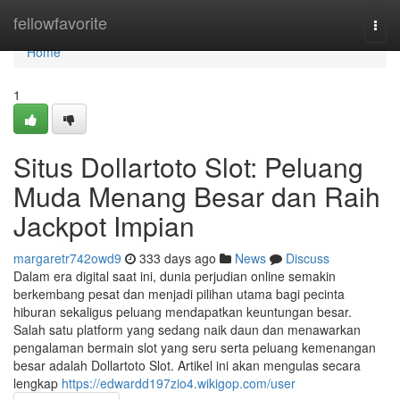
Home
fellowfavorite
Togg
navi
Home
1
Situs Dollartoto Slot: Peluang
Muda Menang Besar dan Raih
Jackpot Impian
margaretr742owd9
333 days ago
News
Discuss
Dalam era digital saat ini, dunia perjudian online semakin
berkembang pesat dan menjadi pilihan utama bagi pecinta
hiburan sekaligus peluang mendapatkan keuntungan besar.
Salah satu platform yang sedang naik daun dan menawarkan
pengalaman bermain slot yang seru serta peluang kemenangan
besar adalah Dollartoto Slot. Artikel ini akan mengulas secara
lengkap
https://edwardd197zio4.wikigop.com/user