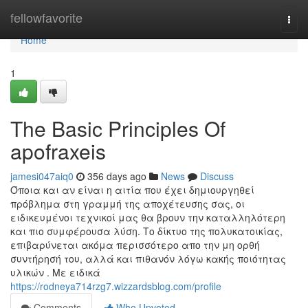
Home
fellowfavorite
Togg
navi
Home
1
The Basic Principles Of
apofraxeis
jamesi047aiq0
356 days ago
News
Discuss
Όποια και αν είναι η αιτία που έχει δημιουργηθεί
πρόβλημα στη γραμμή της αποχέτευσης σας, οι
ειδικευμένοι τεχνικοί μας θα βρουν την καταλληλότερη
και πιο συμφέρουσα λύση. Το δίκτυο της πολυκατοικίας,
επιβαρύνεται ακόμα περισσότερο απο την μη ορθή
συντήρησή του, αλλά και πιθανόν λόγω κακής ποιότητας
υλικών . Με ειδικά
https://rodneya714rzg7.wizzardsblog.com/profile
Comments
Who Upvoted