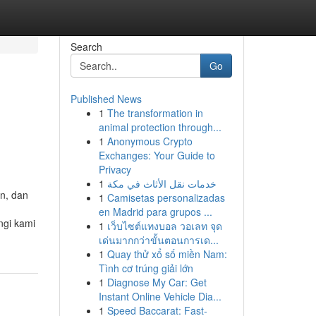
Search
Go
Published News
1
The transformation in
animal protection through...
1
Anonymous Crypto
Exchanges: Your Guide to
Privacy
1
خدمات نقل الأثاث في مكة
n, dan
1
Camisetas personalizadas
en Madrid para grupos ...
ngi kami
1
เว็บไซต์แทงบอล วอเลท จุด
เด่นมากกว่าขั้นตอนการเด...
1
Quay thử xổ số miền Nam:
Tình cơ trúng giải lớn
1
Diagnose My Car: Get
Instant Online Vehicle Dia...
1
Speed Baccarat: Fast-