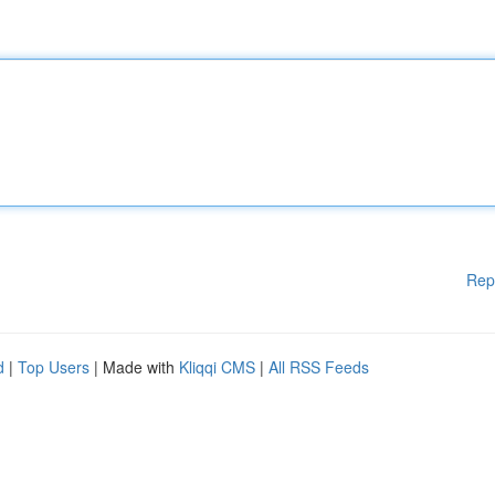
Rep
d
|
Top Users
| Made with
Kliqqi CMS
|
All RSS Feeds