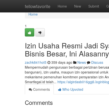
Home
fellowfavorite
Home
New
Submit
G
Home
1
Izin Usaha Resmi Jadi Sy
Bisnis Besar, Ini Alasann
zachk841hot5
359 days ago
News
Discuss
Mempermudah pengurusan berbagai perizinan berusaha 
bangunan), izin usaha, maupun izin operasional untuk
mekanisme pemenuhan komitmen persyaratan izin Anda
Smartlegal.id telah...
https://algirdasb016ggj6.loginblog
Comments
Who Upvoted
Comments