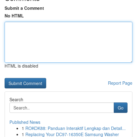
Submit a Comment
No HTML
HTML is disabled
Report Page
Search
Go
Published News
1
ROKOK88: Panduan Interaktif Lengkap dan Detail...
1
Replacing Your DC97-16350E Samsung Washer