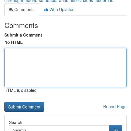
carehogar-madrid-se-adapta-a-las-necesidades-modernas
Comments
Who Upvoted
Comments
Submit a Comment
No HTML
HTML is disabled
Report Page
Search
Go