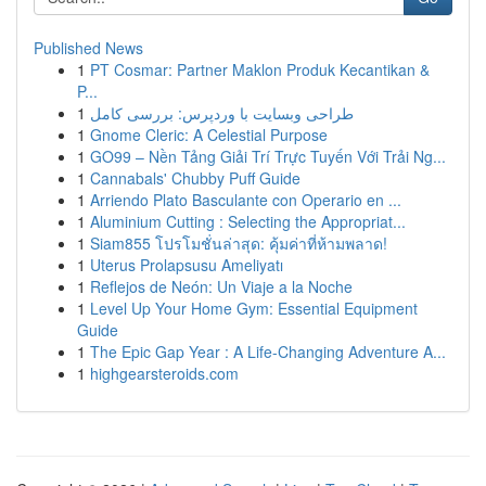
Published News
1
PT Cosmar: Partner Maklon Produk Kecantikan &
P...
1
طراحی وبسایت با وردپرس: بررسی کامل
1
Gnome Cleric: A Celestial Purpose
1
GO99 – Nền Tảng Giải Trí Trực Tuyến Với Trải Ng...
1
Cannabals' Chubby Puff Guide
1
Arriendo Plato Basculante con Operario en ...
1
Aluminium Cutting : Selecting the Appropriat...
1
Siam855 โปรโมชั่นล่าสุด: คุ้มค่าที่ห้ามพลาด!
1
Uterus Prolapsusu Ameliyatı
1
Reflejos de Neón: Un Viaje a la Noche
1
Level Up Your Home Gym: Essential Equipment
Guide
1
The Epic Gap Year : A Life-Changing Adventure A...
1
highgearsteroids.com