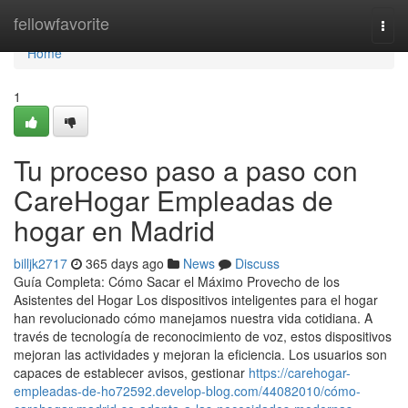
Home
fellowfavorite
Togg
navi
Home
1
Tu proceso paso a paso con
CareHogar Empleadas de
hogar en Madrid
billjk2717
365 days ago
News
Discuss
Guía Completa: Cómo Sacar el Máximo Provecho de los
Asistentes del Hogar Los dispositivos inteligentes para el hogar
han revolucionado cómo manejamos nuestra vida cotidiana. A
través de tecnología de reconocimiento de voz, estos dispositivos
mejoran las actividades y mejoran la eficiencia. Los usuarios son
capaces de establecer avisos, gestionar
https://carehogar-
empleadas-de-ho72592.develop-blog.com/44082010/cómo-