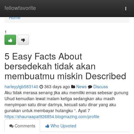
Home
fellowfavorite
Togg
navi
Home
1
5 Easy Facts About
bersedekah tidak akan
membuatmu miskin Described
harleyylgb583140
363 days ago
News
Discuss
Aku tidak merasa senang jika aku memiliki emas sebesar gunung
Uhud kemudian lewat malam ketiga sedangkan aku masih
menyimpan satu dinar darinya, kecuali satu dinar yang aku
gunakan untuk membayar hutangku “. Ayat 7
https://shaunaapat926854.blogmazing.com/profile
Comments
Who Upvoted