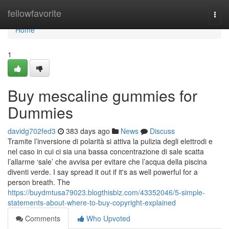
Home
fellowfavorite
Togg
navi
Home
1
Buy mescaline gummies for
Dummies
davidg702fed3
383 days ago
News
Discuss
Tramite l’inversione di polarità si attiva la pulizia degli elettrodi e
nel caso in cui ci sia una bassa concentrazione di sale scatta
l’allarme ‘sale’ che avvisa per evitare che l’acqua della piscina
diventi verde. I say spread it out if it's as well powerful for a
person breath. The
https://buydmtusa79023.blogthisbiz.com/43352046/5-simple-
statements-about-where-to-buy-copyright-explained
Comments
Who Upvoted