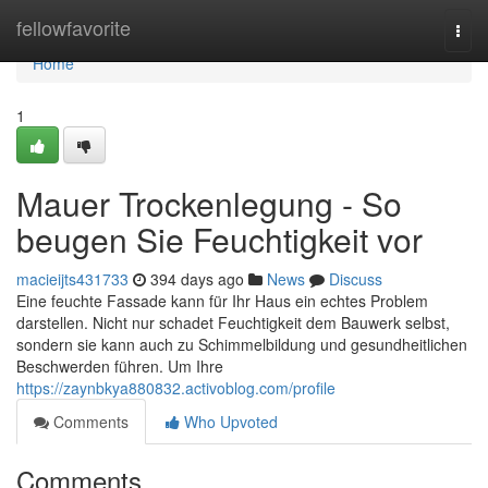
Home
fellowfavorite
Togg
navi
Home
1
Mauer Trockenlegung - So
beugen Sie Feuchtigkeit vor
macieijts431733
394 days ago
News
Discuss
Eine feuchte Fassade kann für Ihr Haus ein echtes Problem
darstellen. Nicht nur schadet Feuchtigkeit dem Bauwerk selbst,
sondern sie kann auch zu Schimmelbildung und gesundheitlichen
Beschwerden führen. Um Ihre
https://zaynbkya880832.activoblog.com/profile
Comments
Who Upvoted
Comments