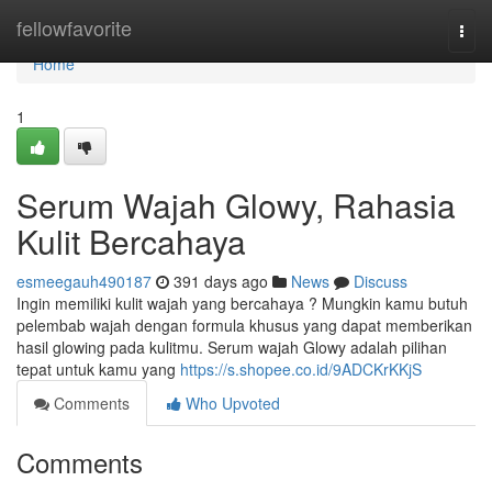
Home
fellowfavorite
Togg
navi
Home
1
Serum Wajah Glowy, Rahasia
Kulit Bercahaya
esmeegauh490187
391 days ago
News
Discuss
Ingin memiliki kulit wajah yang bercahaya ? Mungkin kamu butuh
pelembab wajah dengan formula khusus yang dapat memberikan
hasil glowing pada kulitmu. Serum wajah Glowy adalah pilihan
tepat untuk kamu yang
https://s.shopee.co.id/9ADCKrKKjS
Comments
Who Upvoted
Comments