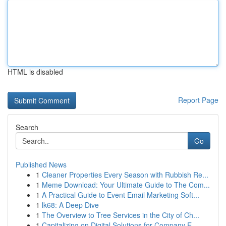
HTML is disabled
Report Page
Search
Go
Published News
1
Cleaner Properties Every Season with Rubbish Re...
1
Meme Download: Your Ultimate Guide to The Com...
1
A Practical Guide to Event Email Marketing Soft...
1
lk68: A Deep Dive
1
The Overview to Tree Services in the City of Ch...
1
Capitalizing on Digital Solutions for Company E...