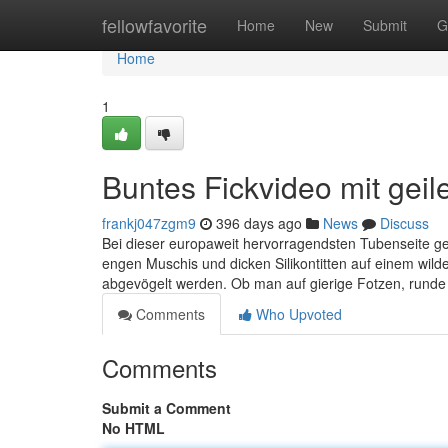
Home
fellowfavorite
Home
New
Submit
G
Home
1
Buntes Fickvideo mit gei
frankj047zgm9
396 days ago
News
Discuss
Bei dieser europaweit hervorragendsten Tubenseite geh
engen Muschis und dicken Silikontitten auf einem wilde
abgevögelt werden. Ob man auf gierige Fotzen, rund
Comments
Who Upvoted
Comments
Submit a Comment
No HTML