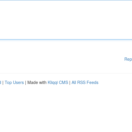
Rep
d
|
Top Users
| Made with
Kliqqi CMS
|
All RSS Feeds