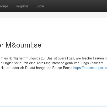
roups
Register
Login
ler M&ouml;se
t es richtig hemmungslos zu. Das ist overall geil, wie fesche Frauen m
n Orgienfick durch eine Abteilung intestine gebauter Jungs knallhart
e Hintern oder ob Du auf hängende Brüste Böcke
https://deutsche.porno