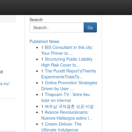
Search
Go
Published News
1
BIS Consultant in this city:
Your Primer to ...
1
Structuring Public Liability
High Risk Cover fo...
1
The Pundit Report'sTheirIts
it
ExperimentsTrialsTe...
1
Online Promotion Strategies
s.nu/
Driven by User ...
1
Thapcam TV : Votre lieu
loisir en internet
1
베트남 국제결혼 성공 비법
1
Avance Revolucionario:
Nuevos Hallazgos sobre l...
1
Cream-Deluxe: The
Ultimate Indulgence