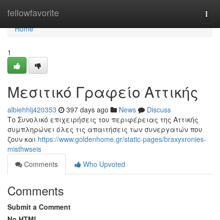
Home
fellowfavorite
Togg
navi
Home
1
Μεσιτικό Γραφείο Αττικής
albiehhlj420353
397 days ago
News
Discuss
Το Συνολικό επιχειρήσεις του περιφέρειας της Αττικής
συμπληρώνει όλες τις απαιτήσεις των συνεργατών που
ζουν και
https://www.goldenhome.gr/static-pages/braxyxronies-
misthwseis
Comments
Who Upvoted
Comments
Submit a Comment
No HTML