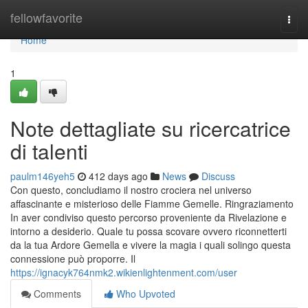
Home
fellowfavorite
Togg
navi
Home
1
Note dettagliate su ricercatrice
di talenti
paulm146yeh5
412 days ago
News
Discuss
Con questo, concludiamo il nostro crociera nel universo
affascinante e misterioso delle Fiamme Gemelle. Ringraziamento
In aver condiviso questo percorso proveniente da Rivelazione e
intorno a desiderio. Quale tu possa scovare ovvero riconnetterti
da la tua Ardore Gemella e vivere la magia i quali solingo questa
connessione può proporre. Il
https://ignacyk764nmk2.wikienlightenment.com/user
Comments
Who Upvoted