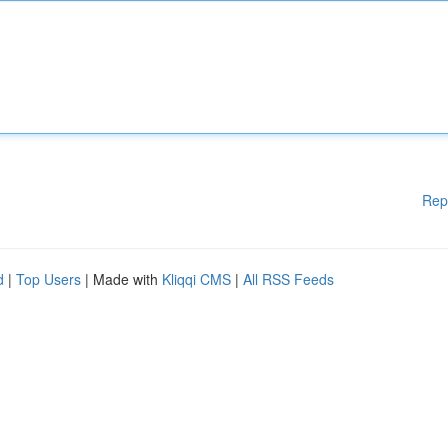
Rep
d
|
Top Users
| Made with
Kliqqi CMS
|
All RSS Feeds