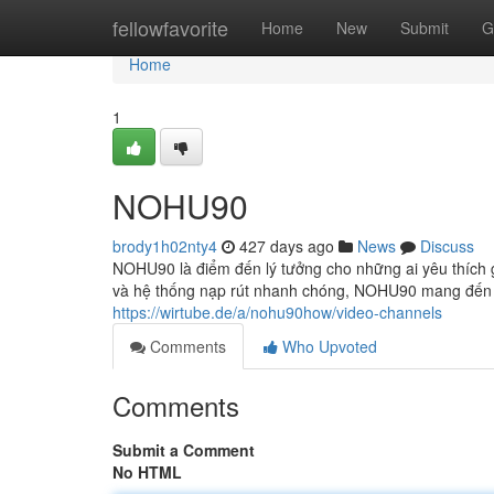
Home
fellowfavorite
Home
New
Submit
G
Home
1
NOHU90
brody1h02nty4
427 days ago
News
Discuss
NOHU90 là điểm đến lý tưởng cho những ai yêu thích g
và hệ thống nạp rút nhanh chóng, NOHU90 mang đến trải
https://wirtube.de/a/nohu90how/video-channels
Comments
Who Upvoted
Comments
Submit a Comment
No HTML