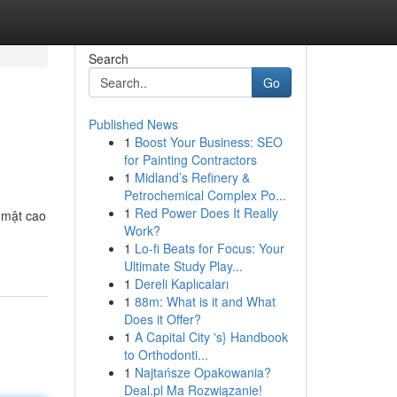
Search
Go
Published News
1
Boost Your Business: SEO
for Painting Contractors
1
Midland’s Refinery &
Petrochemical Complex Po...
1
Red Power Does It Really
 mật cao
Work?
1
Lo-fi Beats for Focus: Your
Ultimate Study Play...
1
Dereli Kaplıcaları
1
88m: What is it and What
Does it Offer?
1
A Capital City 's} Handbook
to Orthodonti...
1
Najtańsze Opakowania?
Deal.pl Ma Rozwiązanie!