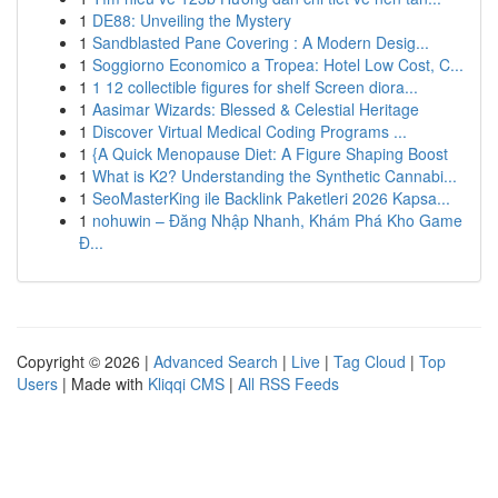
1
DE88: Unveiling the Mystery
1
Sandblasted Pane Covering : A Modern Desig...
1
Soggiorno Economico a Tropea: Hotel Low Cost, C...
1
1 12 collectible figures for shelf Screen diora...
1
Aasimar Wizards: Blessed & Celestial Heritage
1
Discover Virtual Medical Coding Programs ...
1
{A Quick Menopause Diet: A Figure Shaping Boost
1
What is K2? Understanding the Synthetic Cannabi...
1
SeoMasterKing ile Backlink Paketleri 2026 Kapsa...
1
nohuwin – Đăng Nhập Nhanh, Khám Phá Kho Game
Đ...
Copyright © 2026 |
Advanced Search
|
Live
|
Tag Cloud
|
Top
Users
| Made with
Kliqqi CMS
|
All RSS Feeds