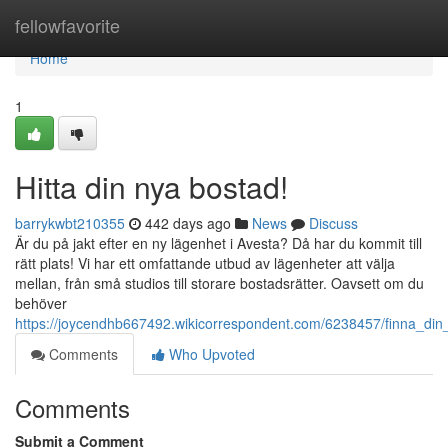
Home
fellowfavorite
Home
1
Hitta din nya bostad!
barrykwbt210355
442 days ago
News
Discuss
Är du på jakt efter en ny lägenhet i Avesta? Då har du kommit till
rätt plats! Vi har ett omfattande utbud av lägenheter att välja
mellan, från små studios till storare bostadsrätter. Oavsett om du
behöver
https://joycendhb667492.wikicorrespondent.com/6238457/finna_di
Comments
Who Upvoted
Comments
Submit a Comment