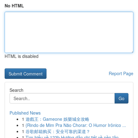
No HTML
HTML is disabled
Report Page
Search
Go
Published News
1
遊戲王：Gameone 娛樂城全攻略
1
{Rindo de Mim Pra Não Chorar: O Humor Irônico ...
1
谷歌邮箱购买：安全可靠的渠道？
1
Tìm hiểu về 123b Hướng dẫn chi tiết về nền tản...