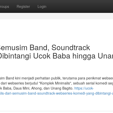
roups
Register
Login
 Semusim Band, Soundtrack
ibintangi Ucok Baba hingga Una
m Band kini menjadi perhatian publik, terutama para penikmat webser
 dari webseries berjudul "Komplek Minimalis", sebuah serial komedi se
cok Baba, Daus Mini, Ahong, dan Unang Bagito.
https://ucok-
is-dari-semusim-band-soundtrack-webseries-komedi-yang-dibintangi-