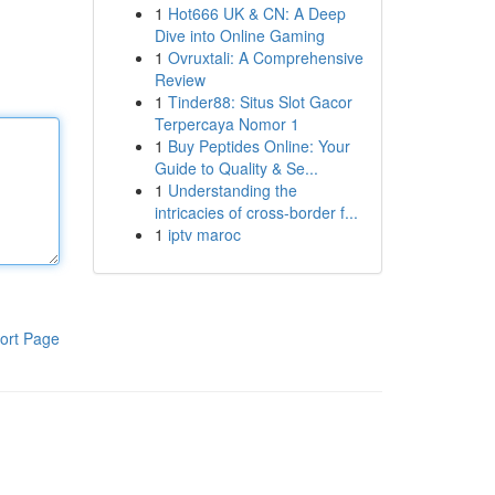
1
Hot666 UK & CN: A Deep
Dive into Online Gaming
1
Ovruxtali: A Comprehensive
Review
1
Tinder88: Situs Slot Gacor
Terpercaya Nomor 1
1
Buy Peptides Online: Your
Guide to Quality & Se...
1
Understanding the
intricacies of cross-border f...
1
iptv maroc
ort Page