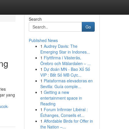
Search
Go
Published News
1
Audrey Davis: The
Emerging Star in Indones...
1
Flyttfirma i Västerås,
ng
Örebro och Mälardalen – ...
1
Dự đoán MN - Bao Xổ Số
VIP : Bắt Số MB Cực...
1
Plataformas elevadoras en
Sevilla: Guía comple...
ies
1
Getting a new
gar yang
entertainment space in
Reading
ucok-
1
Forum Infirmier Libéral :
Échanges, Conseils et...
1
Affordable Birds for Offer in
the Nation –...