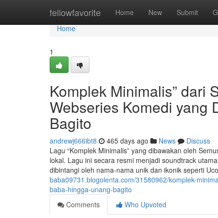
Home
fellowfavorite
Home
New
Submit
G
Home
1
Komplek Minimalis” dari
Webseries Komedi yang D
Bagito
andrewj666ibt8
465 days ago
News
Discuss
Lagu “Komplek Minimalis” yang dibawakan oleh Semusi
lokal. Lagu ini secara resmi menjadi soundtrack utama
dibintangi oleh nama-nama unik dan ikonik seperti U
baba09731.blogolenta.com/31580962/komplek-minimal
baba-hingga-unang-bagito
Comments
Who Upvoted