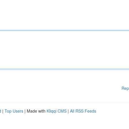
Rep
d
|
Top Users
| Made with
Kliqqi CMS
|
All RSS Feeds