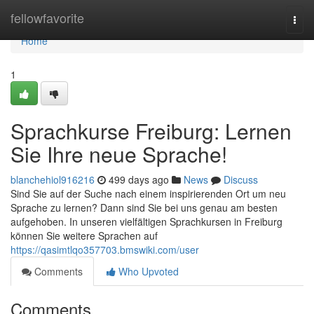
Home
fellowfavorite
Togg
navi
Home
1
Sprachkurse Freiburg: Lernen
Sie Ihre neue Sprache!
blanchehiol916216
499 days ago
News
Discuss
Sind Sie auf der Suche nach einem inspirierenden Ort um neu
Sprache zu lernen? Dann sind Sie bei uns genau am besten
aufgehoben. In unseren vielfältigen Sprachkursen in Freiburg
können Sie weitere Sprachen auf
https://qasimtlqo357703.bmswiki.com/user
Comments
Who Upvoted
Comments